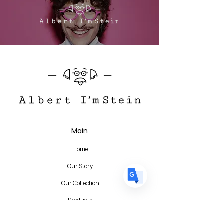
Translate
US
English
FR
French
· Français
DE
German
· Deutsch
Main
ES
Spanish
· Español
Home
Our Story
Our Collection
Products
Stores