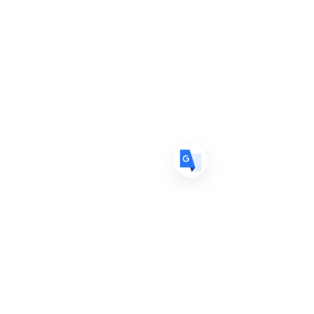
US
English
FR
French
· Français
DE
German
· Deutsch
ES
Spanish
· Español